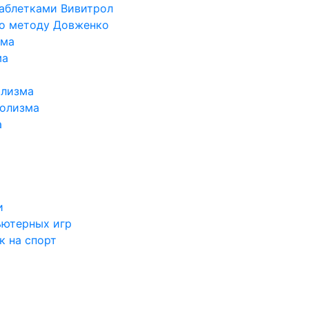
таблетками Вивитрол
по методу Довженко
ома
ма
олизма
голизма
а
и
ьютерных игр
к на спорт