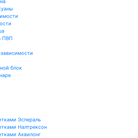
ина
хуаны
симости
ости
ша
а ПВП
озависимости
ной блок
наре
етками Эспераль
етками Налтрексон
етками Аквилонг