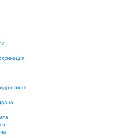
ти
х
оксикация
подростков
дрона
ата
на
ина