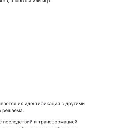
ов, алкоголя или игр.
ивается их идентификация с другими
а решаема.
её последствий и трансформацией