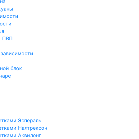
ина
хуаны
симости
ости
ша
а ПВП
озависимости
ной блок
наре
етками Эспераль
етками Налтрексон
етками Аквилонг