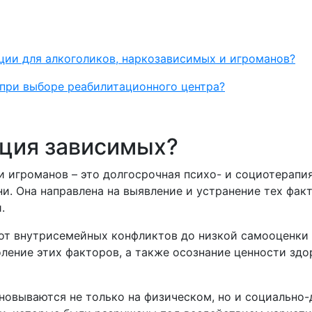
ции для алкоголиков, наркозависимых и игроманов?
 при выборе реабилитационного центра?
ация зависимых?
и игроманов – это долгосрочная психо- и социотерап
и. Она направлена на выявление и устранение тех фак
.
 от внутрисемейных конфликтов до низкой самооценки
ление этих факторов, а также осознание ценности здо
новываются не только на физическом, но и социально-