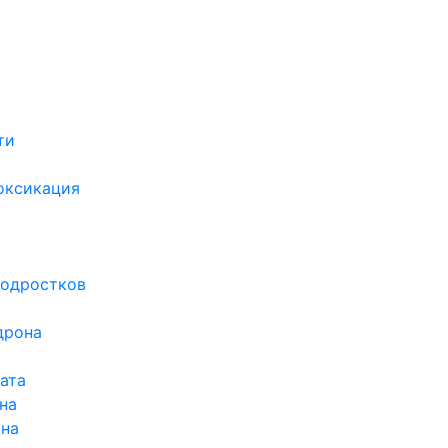
ти
х
оксикация
подростков
дрона
ата
на
ина