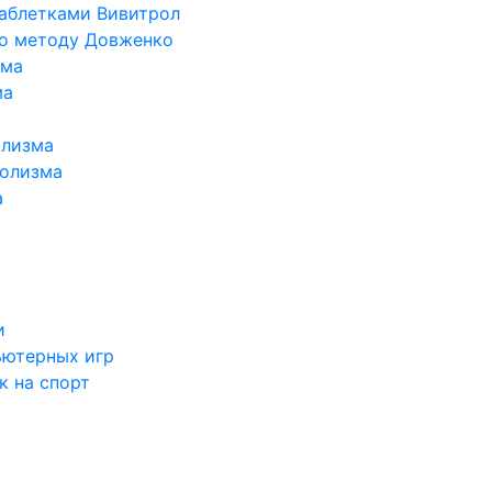
таблетками Вивитрол
по методу Довженко
ома
ма
олизма
голизма
а
и
ьютерных игр
к на спорт