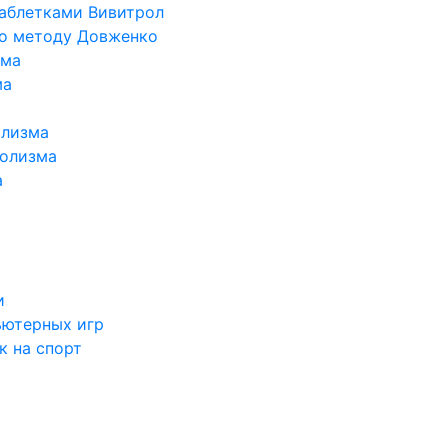
таблетками Вивитрол
по методу Довженко
ома
ма
олизма
голизма
а
и
ьютерных игр
к на спорт