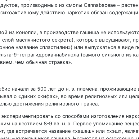
дуктов, производимых из смолы Cannabaceae – растен
у психоактивному действию наркотик обязан содержащи
ой из конопли, в производстве гашиша не используютс
– слой маслянистого секрета), которые высушивают, п
нное название «пластилин») или выпускаться в виде 
льта-9-тетрагидроканнабинола (самого сильного из к
вием, чем обычная «травка».
бис начали за 500 лет до н. э. племена, проживающие
зывал о «диких скифах», во время религиозных или це
елью достижения религиозного транса.
 экспериментировать со способами изготовления наркот
ским нашествием 8-9 вв. н. э. Первое упоминание веще
ент, где встречается название «хашеш» или «хэш», явля
ьман – курильщиков гашиша. Несмотря на осуждение, 