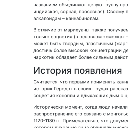
названием объединяют целую группу про
индийская, сорная, просевная). Своем
алкалоидам – каннабинолам.
В отличие от марихуаны, также получаем
только соцветия (в основном «смолка» 
может быть твердым, пластичным (жарго
достичь более высокой концентрации де
наркотик обладает более сильным дейст
История появления
Считается, что первыми применять канна
историк Геродот в своих трудах расска
соцветия конопли и вдыхающих дым с ц
Исторически момент, когда люди начали
распространение его связано с монголь
1120-1130 гг. Примечательно, что докум
котором духовные лица обвиняли мусул