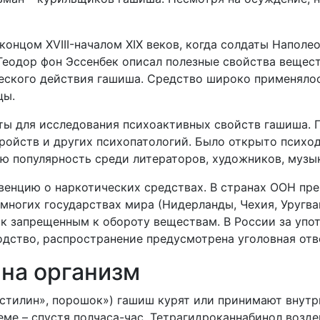
концом XVIII-началом XIX веков, когда солдаты Наполе
т Теодор фон Эссенбек описал полезные свойства вещес
ского действия гашиша. Средство широко применялось
цы.
ы для исследования психоактивных свойств гашиша. П
ройств и других психопатологий. Было открыто психо
ю популярность среди литераторов, художников, музык
онвенцию о наркотических средствах. В странах ООН пр
 многих государствах мира (Нидерланды, Чехия, Уругвай
 к запрещенным к обороту веществам. В России за упот
одство, распространение предусмотрена уголовная отв
 на организм
стилин», порошок») гашиш курят или принимают внутрь
еме – спустя полчаса-час. Тетрагидроканнабинол возд