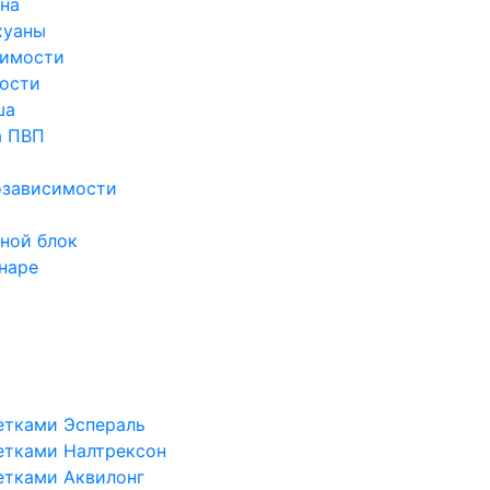
ина
хуаны
симости
ости
ша
а ПВП
озависимости
ной блок
наре
етками Эспераль
етками Налтрексон
етками Аквилонг