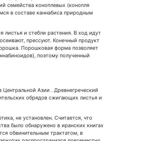
ий семейства коноплевых (конопля
мся в составе каннабиса природным
я листья и стебли растения. В ход идут
росеивают, прессуют. Конечный продукт
порошка. Порошковая форма позволяет
аннабиноидов), поэтому полученный
 в Центральной Азии . Древнегреческий
лительских обрядов сжигающих листья и
ика, не установлен. Считается, что
ства было обнаружено в иранских книгах
ется обвинительным трактатом, в
наркотик распространился повсеместно,