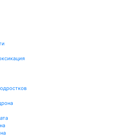
ти
х
оксикация
подростков
дрона
ата
на
ина