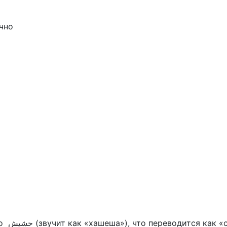
чно
 общим