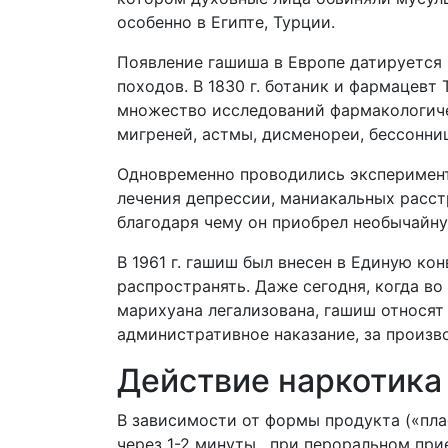
особенно в Египте, Турции.
Появление гашиша в Европе датируется 
походов. В 1830 г. ботаник и фармацев
множество исследований фармакологиче
мигреней, астмы, дисменореи, бессонни
Одновременно проводились эксперимент
лечения депрессии, маниакальных расст
благодаря чему он приобрел необычайну
В 1961 г. гашиш был внесен в Единую к
распространять. Даже сегодня, когда во
марихуана легализована, гашиш относят
административное наказание, за произв
Действие наркотика
В зависимости от формы продукта («пла
через 1-2 минуты, при пероральном при