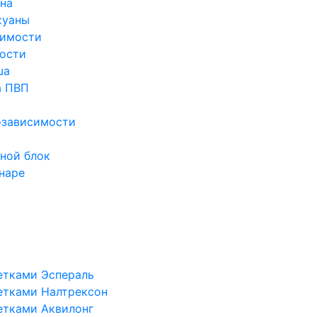
ина
хуаны
симости
ости
ша
а ПВП
озависимости
ной блок
наре
етками Эспераль
етками Налтрексон
етками Аквилонг