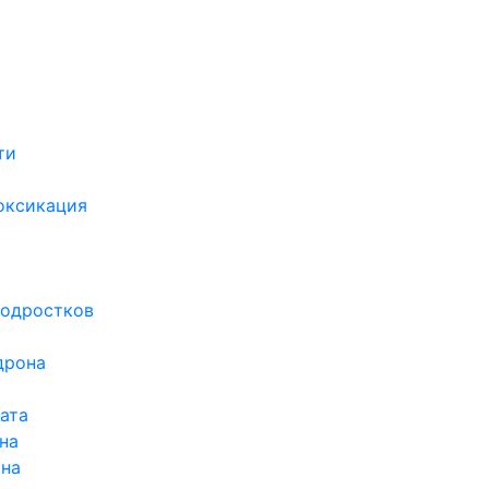
ти
х
оксикация
подростков
дрона
ата
на
ина