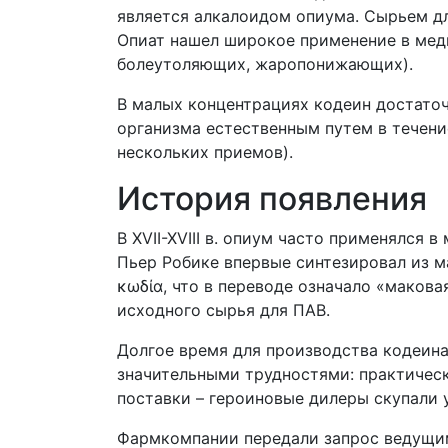
является алкалоидом опиума. Сырьем дл
Опиат нашел широкое применение в меди
болеутоляющих, жаропонижающих).
В малых концентрациях кодеин достаточ
организма естественным путем в течени
нескольких приемов).
История появления
В XVII-XVIII в. опиум часто применялся 
Пьер Робике впервые синтезировал из м
κωδία, что в переводе означало «маков
исходного сырья для ПАВ.
Долгое время для производства кодеина
значительными трудностями: практическ
поставки – героиновые дилеры скупали
Фармкомпании передали запрос ведущим