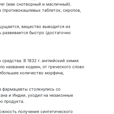
er (мак снотворный и масличный).
 (противокашлевых таблеток, сиропов,
щущается, вещество выводится из
ь развивается быстро (достаточно
 средства. В 1832 г. английский химик
о название кодеин, от греческого слово
аибольшее количество морфина,
а фармацевты столкнулись со
ана и Индии, уходил на незаконные
ию продукта.
ожность получения синтетического