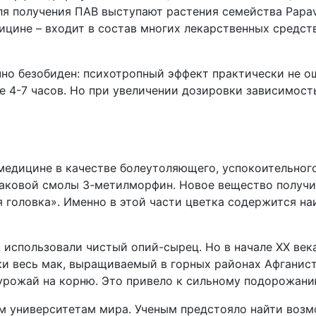
я получения ПАВ выступают растения семейства Papav
цине – входит в состав многих лекарственных средств
но безобиден: психотропный эффект практически не о
е 4-7 часов. Но при увеличении дозировки зависимост
в медицине в качестве болеутоляющего, успокоительного
аковой смолы 3-метилморфин. Новое вещество получил
ая головка». Именно в этой части цветка содержится н
 использовали чистый опий-сырец. Но в начале XX век
и весь мак, выращиваемый в горных районах Афганист
 урожай на корню. Это привело к сильному подорожан
 университетам мира. Ученым предстояло найти возм