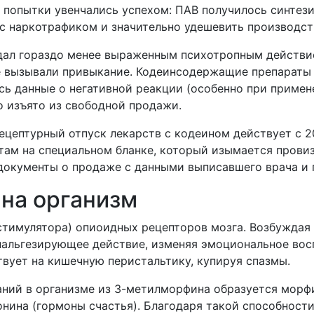
х попытки увенчались успехом: ПАВ получилось синтез
с наркотрафиком и значительно удешевить производст
дал гораздо менее выраженным психотропным действи
е вызывали привыкание. Кодеинсодержащие препараты 
сь данные о негативной реакции (особенно при примене
о изъято из свободной продажи.
ецептурный отпуск лекарств с кодеином действует с 2
там на специальном бланке, который изымается прови
документы о продаже с данными выписавшего врача и по
 на организм
(стимулятора) опиоидных рецепторов мозга. Возбужда
нальгезирующее действие, изменяя эмоциональное вос
вует на кишечную перистальтику, купируя спазмы.
ний в организме из 3-метилморфина образуется морфи
нина (гормоны счастья). Благодаря такой способност