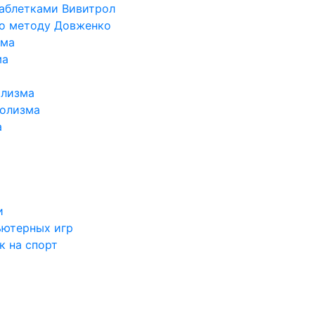
таблетками Вивитрол
по методу Довженко
ома
ма
олизма
голизма
а
и
ьютерных игр
к на спорт