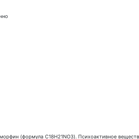
чно
лморфин (формула C18H21NO3). Психоактивное веществ