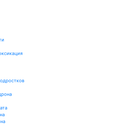
ти
х
оксикация
подростков
дрона
ата
на
ина