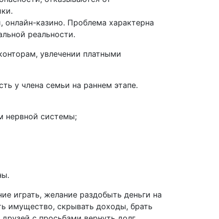
ки.
, онлайн-казино. Проблема характерна
альной реальности.
конторам, увлечении платными
ть у члена семьи на раннем этапе.
м нервной системы;
ны.
е играть, желание раздобыть деньги на
ть имущество, скрывать доходы, брать
друзей с просьбами вернуть долг.