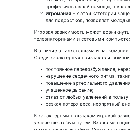
профессиональной помощи, а впос
Игромания
– к этой категории чащ
для подростков, позволяет молоды
Игровая зависимость может возникнуть 
телевикторинами и сетевыми компьюте
В отличие от алкоголизма и наркомании
Среди характерных признаков игромани
постоянное перевозбуждение, нерв
нарушение сердечного ритма, тахик
повышение артериального давления 
учащенное дыхание;
отказ от любых увлечений в пользу
резкая потеря веса, неопрятный вн
К характерным признакам игровой зави
увлечение любым путем. Взрослые пацие
микрокредиты и займы. Семья сталкивае