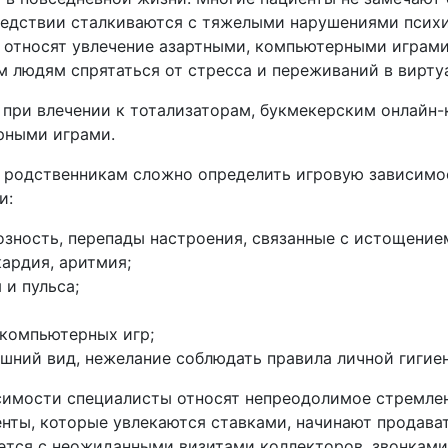
ледствии сталкиваются с тяжелыми нарушениями психи
е относят увлечение азартными, компьютерными играми
м людям спрятаться от стресса и переживаний в вирту
при влечении к тотализаторам, букмекерским онлайн-
рными играми.
, родственникам сложно определить игровую зависимос
и:
озность, перепады настроения, связанные с истощение
ардия, аритмия;
и пульса;
 компьютерных игр;
ешний вид, нежелание соблюдать правила личной гигие
симости специалисты относят непреодолимое стремлени
нты, которые увлекаются ставками, начинают продава
тся с неожиданными визитами коллекторов, звонками 