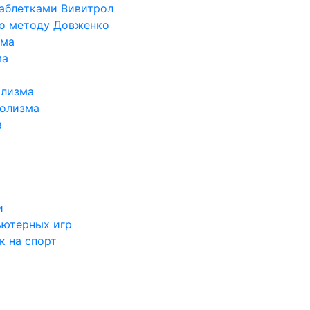
таблетками Вивитрол
по методу Довженко
ома
ма
олизма
голизма
а
и
ьютерных игр
к на спорт