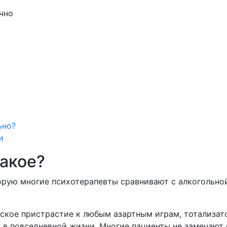
чно
ьно?
и
такое?
торую многие психотерапевты сравнивают с алкогольно
ское пристрастие к любым азартным играм, тотализато
 в повседневной жизни. Многие пациенты не замечают 