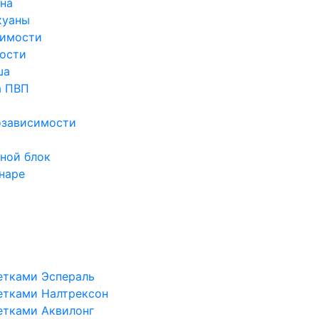
ина
хуаны
симости
ости
ша
а ПВП
озависимости
ной блок
наре
етками Эспераль
етками Налтрексон
етками Аквилонг